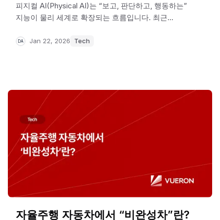
피지컬 AI(Physical AI)는 “보고, 판단하고, 행동하는”
지능이 물리 세계로 확장되는 흐름입니다. 최근
흐름을 보면, 로봇/휴머노이드부터 중장비,
농기계까지 빠르게 적용 영역이 넓어지고 있습니다.
Jan 22, 2026
Tech
DA
이번 포스팅에선, 해외 주요 플레이어들이 ‘어떤
방향’으로 움직이는 지를 현업 관점에서
정리해보았습니다.
자율주행 자동차에서 “비완성차”란?