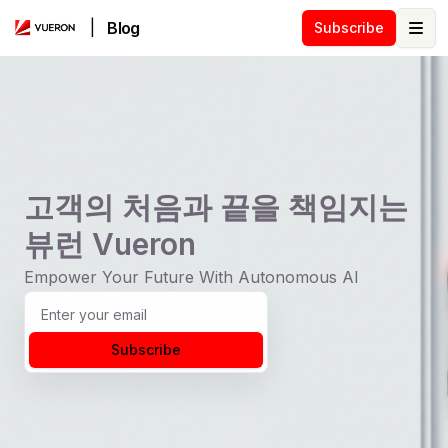
|
Blog
Subscribe
Ope
고객의 처음과 끝을 책임지는
뷰런 Vueron
Empower Your Future With Autonomous AI
Subscribe