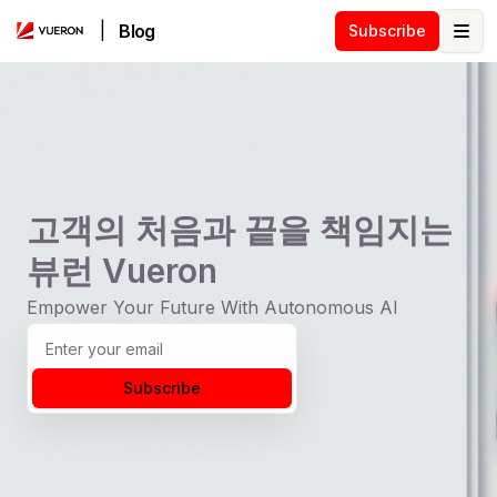
|
Blog
Subscribe
Ope
고객의 처음과 끝을 책임지는
뷰런 Vueron
Empower Your Future With Autonomous AI
Subscribe